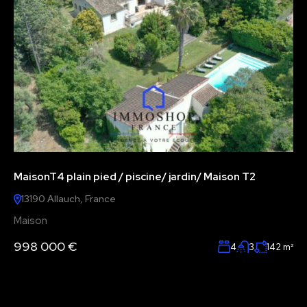
MaisonT4 plain pied / piscine/ jardin/ Maison T2
13190 Allauch, France
Maison
998 000 €
4
3
142
m²