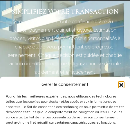
SIMPLIFIEZ VOTRE TRANSACTION
Vendez à Allauch en toute confiance grâce à un
accompagnement clair et structuré. Estimation
précise, visites planifiées et conseils personnalisés à
chaque étape vous permettent de progresser
sereinement. Chaque décision est guidée et chaque
action organisée pour que la transaction se déroule
rapidement et efficacement.
Gérer le consentement
Nous intervenons aussi
Pour offrir les meilleures expériences, nous utilisons des technologies
Vente immobilière à Marseille 13008
telles que les cookies pour stocker et/ou accéder aux informations des
Vente immobilière à La Valentine 13011
appareils. Le fait de consentir à ces technologies nous permettra de traiter
Menu
Prestations
Vente immobilière à Marseille 13010
des données telles que le comportement de navigation ou les ID uniques
Vente immobilière à Marseille 13009
Accueil
Nos biens
sur ce site. Le fait de ne pas consentir ou de retirer son consentement
peut avoir un effet négatif sur certaines caractéristiques et fonctions.
Vente immobilière à Marseille 13011
Notre agence
Bien vendu
Vente immobilière à Marseille 13012