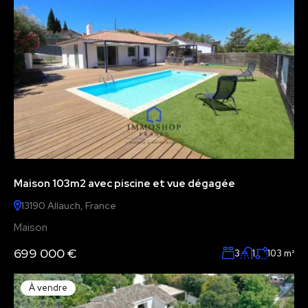
Maison 103m2 avec piscine et vue dégagée
13190 Allauch, France
Maison
699 000 €
3
1
103
m²
À vendre